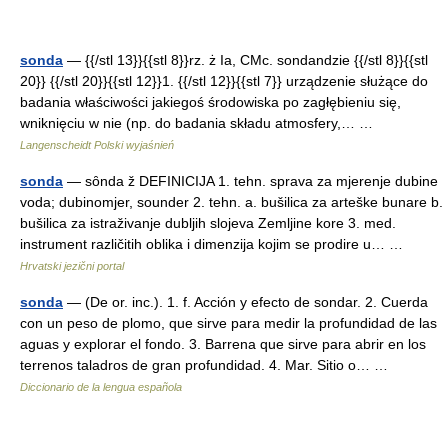
sonda
— {{/stl 13}}{{stl 8}}rz. ż Ia, CMc. sondandzie {{/stl 8}}{{stl
20}} {{/stl 20}}{{stl 12}}1. {{/stl 12}}{{stl 7}} urządzenie służące do
badania właściwości jakiegoś środowiska po zagłębieniu się,
wniknięciu w nie (np. do badania składu atmosfery,… …
Langenscheidt Polski wyjaśnień
sonda
— sȏnda ž DEFINICIJA 1. tehn. sprava za mjerenje dubine
voda; dubinomjer, sounder 2. tehn. a. bušilica za arteške bunare b.
bušilica za istraživanje dubljih slojeva Zemljine kore 3. med.
instrument različitih oblika i dimenzija kojim se prodire u… …
Hrvatski jezični portal
sonda
— (De or. inc.). 1. f. Acción y efecto de sondar. 2. Cuerda
con un peso de plomo, que sirve para medir la profundidad de las
aguas y explorar el fondo. 3. Barrena que sirve para abrir en los
terrenos taladros de gran profundidad. 4. Mar. Sitio o… …
Diccionario de la lengua española