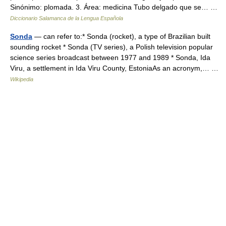
Sinónimo: plomada. 3. Área: medicina Tubo delgado que se… …
Diccionario Salamanca de la Lengua Española
Sonda
— can refer to:* Sonda (rocket), a type of Brazilian built
sounding rocket * Sonda (TV series), a Polish television popular
science series broadcast between 1977 and 1989 * Sonda, Ida
Viru, a settlement in Ida Viru County, EstoniaAs an acronym,… …
Wikipedia