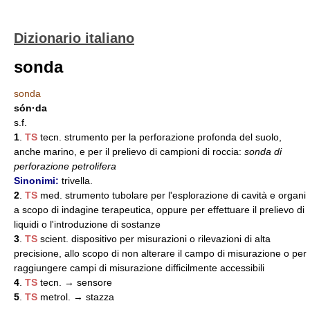
Dizionario italiano
sonda
sonda
són·da
s.f.
1
.
TS
tecn. strumento per la perforazione profonda del suolo,
anche marino, e per il prelievo di campioni di roccia:
sonda di
perforazione petrolifera
Sinonimi:
trivella.
2
.
TS
med. strumento tubolare per l'esplorazione di cavità e organi
a scopo di indagine terapeutica, oppure per effettuare il prelievo di
liquidi o l'introduzione di sostanze
3
.
TS
scient. dispositivo per misurazioni o rilevazioni di alta
precisione, allo scopo di non alterare il campo di misurazione o per
raggiungere campi di misurazione difficilmente accessibili
4
.
TS
tecn. → sensore
5
.
TS
metrol. → stazza