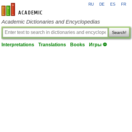
RU
DE
ES
FR
en-academic.com
Academic Dictionaries and Encyclopedias
Search!
Interpretations
Translations
Books
Игры ⚽