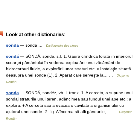
Look at other dictionaries:
sonda
— sonda …
Dictionnaire des rimes
sondă
— SÓNDĂ, sonde, s.f. 1. Gaură cilindrică forată în interiorul
scoarţei pământului în vederea exploatării unui zăcământ de
hidrocarburi fluide, a explorării unor straturi etc. ♦ Instalaţie situată
deasupra unei sonde (1). 2. Aparat care serveşte la… …
Dicționar
Român
sonda
— SONDÁ, sondéz, vb. I. tranz. 1. A cerceta, a supune unui
sondaj straturile unui teren, adâncimea sau fundul unei ape etc.; a
explora. ♦ A cerceta sau a evacua o cavitate a organismului cu
ajutorul unei sonde. 2. fig. A încerca să afli gândurile,… …
Dicționar
Român