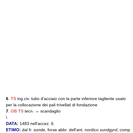
6
.
TS
ing.civ. tubo d'acciaio con la parte inferiore tagliente usato
per la collocazione dei pali trivellati di fondazione
7
.
OB
TS
tecn. → scandaglio
\
DATA:
1483 nell'accez. 6.
ETIMO:
dal fr.
sonde
, forse abbr. dell'ant. nordico
sundgyrd
, comp.