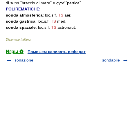
di
sund
"braccio di mare" e
gyrd
"pertica".
POLIREMATICHE:
sonda atmosferica
: loc.s.f.
TS
aer.
sonda gastrica
: loc.s.f.
TS
med.
sonda spaziale
: loc.s.f.
TS
astronaut.
Dizionario Italiano
.
Игры ⚽
Поможем написать реферат
sonazione
sondabile