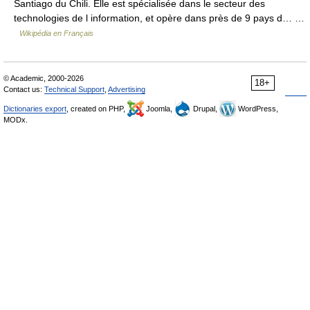
Santiago du Chili. Elle est spécialisée dans le secteur des
technologies de l information, et opère dans près de 9 pays d… …
Wikipédia en Français
© Academic, 2000-2026
18+
Contact us:
Technical Support
,
Advertising
Dictionaries export
, created on PHP,
Joomla,
Drupal,
WordPress,
MODx.